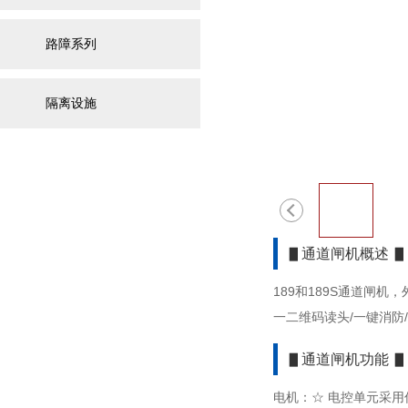
路障系列
隔离设施
▋通道闸机概述 ▋
189和189S通道闸
一二维码读头/一键消
▋通道闸机功能 ▋
电机：☆ 电控单元采