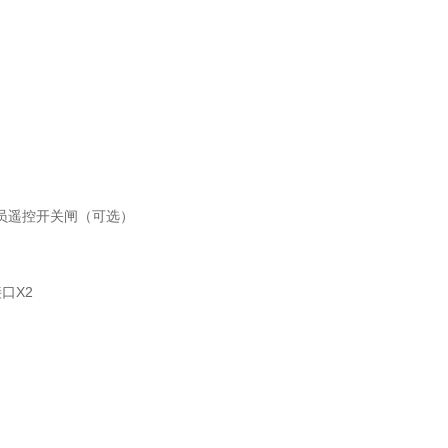
人员遥控开关闸（可选）
接口X2