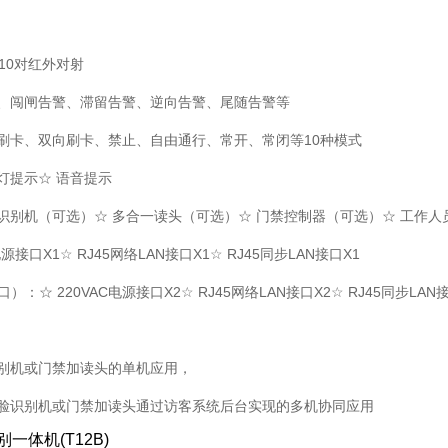
10对红外对射
夹、闯闸告警、滞留告警、逆向告警、尾随告警等
刷卡、双向刷卡、禁止、自由通行、常开、常闭等10种模式
灯提示☆ 语音提示
识别机（可选）☆ 多合一读头（可选）☆ 门禁控制器（可选）☆ 工作
电源接口X1☆ RJ45网络LAN接口X1☆ RJ45同步LAN接口X1
）：☆ 220VAC电源接口X2☆ RJ45网络LAN接口X2☆ RJ45同步LAN
识别机或门禁加读头的单机应用，
人脸识别机或门禁加读头通过访客系统后台实现的多机协同应用
一体机(T12B)