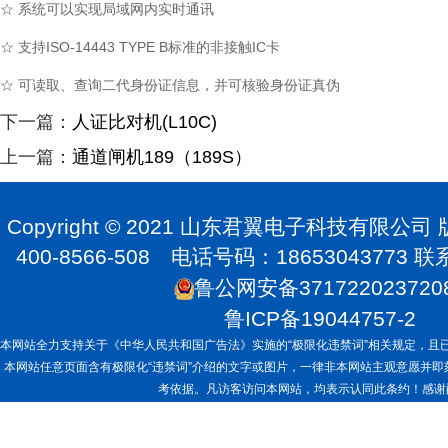
☆ 系统可以实现局域网内实时通讯
☆ 支持ISO-14443 TYPE B标准的非接触IC卡
☆ 可读取、查询二代身份证信息，并可核验身份证真伪
下一篇：
人证比对机(L10C)
上一篇：
通道闸机189（189S）
Copyright © 2021 山东君翼电子科技有限公
400-8566-508 电话号码：1865304377
鲁公网安备371722023720
鲁ICP备19044757-2
本网站全力支持关于《中华人民共和国广告法》实施的“极限化违禁词”相关规定，且已
本网站任意页面含有极限化“违禁词”介绍的文字或图片，一律非本网站主观意愿并
考依据。凡访客访问本网站，均表示认同此条约！感谢