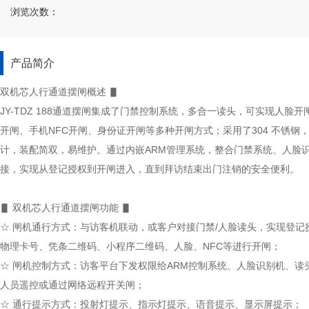
浏览次数：
产品简介
双机芯人行通道摆闸概述 ▋
JY-TDZ 188通道摆闸集成了门禁控制系统，多合一读头，可实现人脸
开闸、手机NFC开闸、身份证开闸等多种开闸方式；采用了304 不锈钢
计，装配简双，易维护。通过内嵌ARM管理系统，整合门禁系统、人脸
接，实现从登记授权到开闸进入，直到拜访结束出门注销的安全便利。
▋ 双机芯人行通道摆闸功能 ▋
☆ 闸机通行方式：与访客机联动，或客户对接门禁/人脸读头，实现登记
物理卡号、凭条二维码、小程序二维码、人脸、NFC等进行开闸；
☆ 闸机控制方式：访客平台下发权限给ARM控制系统、人脸识别机、读
人员遥控或通过网络远程开关闸；
☆ 通行提示方式：投射灯提示、指示灯提示、语音提示、显示屏提示；