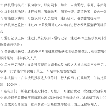
☆ 闸机通行模式：双向刷卡、双向刷卡、禁止、自由通行、常开、常闭等
☆ 红外对射功能：通行检测、智能防夹、闯闸告警、滞留告警、逆向告
☆ 智能显示功能：可显示刷卡人员信息、通行提示、各类告警提示等；
☆ 闸机状态监控：通过ARM系统可通过232串口进行收发数据监听闸机
台；
☆ 通行记录上传：通过门禁获取刷卡通行记录、通过ARM主控获取刷卡
刷脸通行记录；
☆ 告警信息获取：通过ARM向闸机主控板获取闸机告警信息，根据告警
跟踪尾随、非法闯入人员；
☆ 二次开启功能：设备可实现闯入刷卡或反向闯入人员退出后再次开启
权利（此功能非常实用于景区、车站等权限管控场景）；
☆ 非法撞击：在未接到授权进入信号时，行人闯闸，门翼锁死，并能抵
器：100NM；
☆ 断电开门：断电后通道无制动，可推开；可消防联动，按消防按钮常
☆ 电控双元采用低压伺服驱动器+高转速伺服电机组成，减速机可选 1:20 
☆ 集成离合器装置，推开超过一定角度立即锁住，防止无授权闯入；