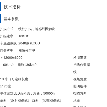
技术指标
基本参数
扫描方式
线性扫描，地感线圈触发
扫描速率
18KHz
车底图像纵
2048像素CCD
向分辨率
图像分辨率
＞12000×6000
检测车速
1-60km/h，建议≤30km/h
扫描仪数据
线
10 米（可定制长度）
视场角度
≥170度
照明组件
单体密封LED面光源；寿命：50000h
扫描方向
单向 （反射成像式） 双向 （顶部成像式）
承重